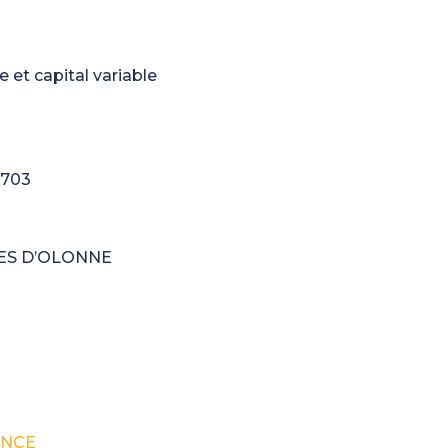
et capital variable
9703
BLES D’OLONNE
ENCE